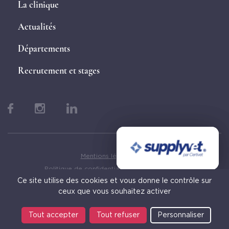
La clinique
Actualités
Départements
Recrutement et stages
Mentions légales
Politique de confidentialité des cookies
Ce site utilise des cookies et vous donne le contrôle sur
© 2026 Clinique de Grosbois
ceux que vous souhaitez activer
Site réalisé par
Smart Impact
CLIQUEZ ICI !
CLIQUEZ ICI !
Tout accepter
Tout refuser
Personnaliser