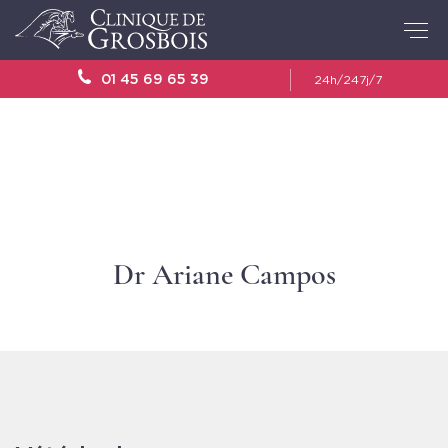
01 45 69 65 39
24h/24
7j/7
Dr Ariane Campos